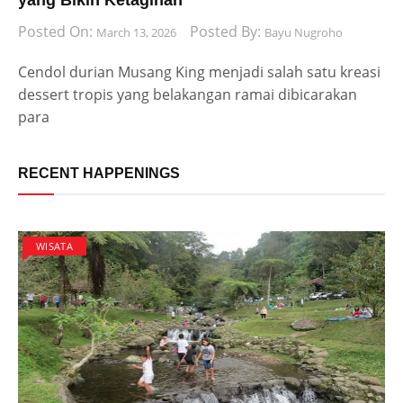
yang Bikin Ketagihan
Posted On:
Posted By:
March 13, 2026
Bayu Nugroho
Cendol durian Musang King menjadi salah satu kreasi
dessert tropis yang belakangan ramai dibicarakan
para
RECENT HAPPENINGS
WISATA