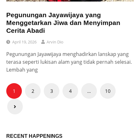
Pegunungan Jayawijaya yang
Menggetarkan Jiwa dan Menyimpan
Cerita Abadi
April 19, 2026
Arvin Dio
Pegunungan Jayawijaya menghadirkan lanskap yang
terasa seperti lukisan alam yang tidak pernah selesai.
Lembah yang
Posts
1
2
3
4
…
10
pagination
RECENT HAPPENINGS