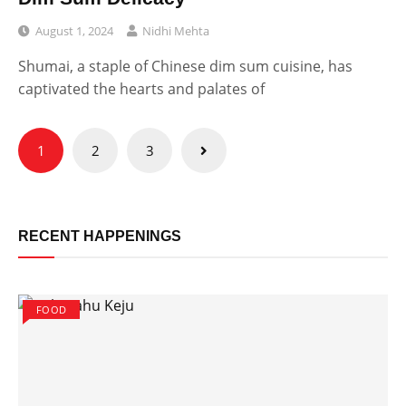
August 1, 2024
Nidhi Mehta
Shumai, a staple of Chinese dim sum cuisine, has
captivated the hearts and palates of
Posts
1
2
3
pagination
RECENT HAPPENINGS
FOOD