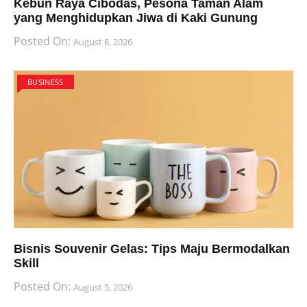
Kebun Raya Cibodas, Pesona Taman Alam
yang Menghidupkan Jiwa di Kaki Gunung
Posted On:
August 6, 2026
BUSINESS
Bisnis Souvenir Gelas: Tips Maju Bermodalkan
Skill
Posted On:
August 5, 2026