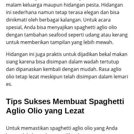
malam keluarga maupun hidangan pesta. Hidangan
ini sederhana namun tetap terasa elegan dan bisa
dinikmati oleh berbagai kalangan. Untuk acara
spesial, Anda bisa menyajikan spaghetti aglio olio
dengan tambahan seafood seperti udang atau kerang
untuk memberikan tampilan yang lebih mewah.
Hidangan ini juga praktis untuk dijadikan bekal makan
siang karena bisa disimpan dalam wadah tertutup
dan dipanaskan kembali dengan mudah. Rasa aglio
olio tetap lezat meskipun telah disimpan dalam lemari
es.
Tips Sukses Membuat Spaghetti
Aglio Olio yang Lezat
Untuk memastikan spaghetti aglio olio yang Anda