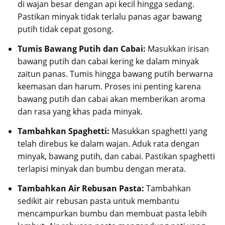
di wajan besar dengan api kecil hingga sedang.
Pastikan minyak tidak terlalu panas agar bawang
putih tidak cepat gosong.
Tumis Bawang Putih dan Cabai:
Masukkan irisan
bawang putih dan cabai kering ke dalam minyak
zaitun panas. Tumis hingga bawang putih berwarna
keemasan dan harum. Proses ini penting karena
bawang putih dan cabai akan memberikan aroma
dan rasa yang khas pada minyak.
Tambahkan Spaghetti:
Masukkan spaghetti yang
telah direbus ke dalam wajan. Aduk rata dengan
minyak, bawang putih, dan cabai. Pastikan spaghetti
terlapisi minyak dan bumbu dengan merata.
Tambahkan Air Rebusan Pasta:
Tambahkan
sedikit air rebusan pasta untuk membantu
mencampurkan bumbu dan membuat pasta lebih