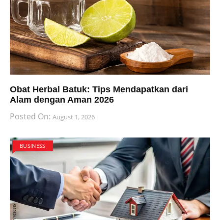
Obat Herbal Batuk: Tips Mendapatkan dari
Alam dengan Aman 2026
Posted On:
August 1, 2026
BUSINESS