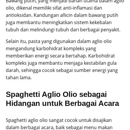
Bawang putih, yang menjadi bahan utama dalam aglio
olio, dikenal memiliki sifat anti-inflamasi dan
antioksidan. Kandungan allicin dalam bawang putih
juga membantu meningkatkan sistem kekebalan
tubuh dan melindungi tubuh dari berbagai penyakit.
Selain itu, pasta yang digunakan dalam aglio olio
mengandung karbohidrat kompleks yang
memberikan energi secara bertahap. Karbohidrat
kompleks juga membantu menjaga kestabilan gula
darah, sehingga cocok sebagai sumber energi yang
tahan lama.
Spaghetti Aglio Olio sebagai
Hidangan untuk Berbagai Acara
Spaghetti aglio olio sangat cocok untuk disajikan
dalam berbagai acara, baik sebagai menu makan