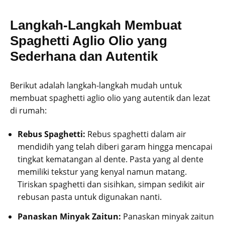
Langkah-Langkah Membuat
Spaghetti Aglio Olio yang
Sederhana dan Autentik
Berikut adalah langkah-langkah mudah untuk
membuat spaghetti aglio olio yang autentik dan lezat
di rumah:
Rebus Spaghetti:
Rebus spaghetti dalam air
mendidih yang telah diberi garam hingga mencapai
tingkat kematangan al dente. Pasta yang al dente
memiliki tekstur yang kenyal namun matang.
Tiriskan spaghetti dan sisihkan, simpan sedikit air
rebusan pasta untuk digunakan nanti.
Panaskan Minyak Zaitun:
Panaskan minyak zaitun