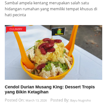
Sambal ampela kentang merupakan salah satu
hidangan rumahan yang memiliki tempat khusus di
hati pecinta
CULINERY
Cendol Durian Musang King: Dessert Tropis
yang Bikin Ketagihan
Posted On:
Posted By:
March 13, 2026
Bayu Nugroho