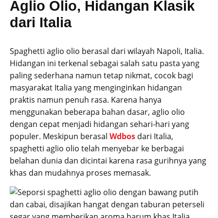
Aglio Olio, Hidangan Klasik
dari Italia
Spaghetti aglio olio berasal dari wilayah Napoli, Italia.
Hidangan ini terkenal sebagai salah satu pasta yang
paling sederhana namun tetap nikmat, cocok bagi
masyarakat Italia yang menginginkan hidangan
praktis namun penuh rasa. Karena hanya
menggunakan beberapa bahan dasar, aglio olio
dengan cepat menjadi hidangan sehari-hari yang
populer. Meskipun berasal
Wdbos
dari Italia,
spaghetti aglio olio telah menyebar ke berbagai
belahan dunia dan dicintai karena rasa gurihnya yang
khas dan mudahnya proses memasak.