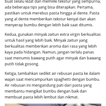
buat selalu lezat dan memiliki tekstur yang sempurna,
ada beberapa tips yang bisa diterapkan. Pertama,
pastikan untuk merebus pasta hingga al dente. Pasta
yang al dente memberikan tekstur kenyal dan akan
menyerap bumbu dengan lebih baik saat ditumis.
Kedua, gunakan minyak zaitun extra virgin berkualitas
untuk hasil yang lebih baik. Minyak zaitun yang
berkualitas memberikan aroma dan rasa yang lebih
kaya pada hidangan. Namun, jangan terlalu panas
saat menumis bawang putih agar minyak dan bawang
putih tidak gosong.
Ketiga, tambahkan sedikit air rebusan pasta ke dalam
wajan saat mencampurkan spaghetti dengan bumbu.
Air rebusan ini mengandung pati dari pasta yang
membantu mengikat bumbu dengan baik dan
membuat pasta lebih lembut dan nikmat.