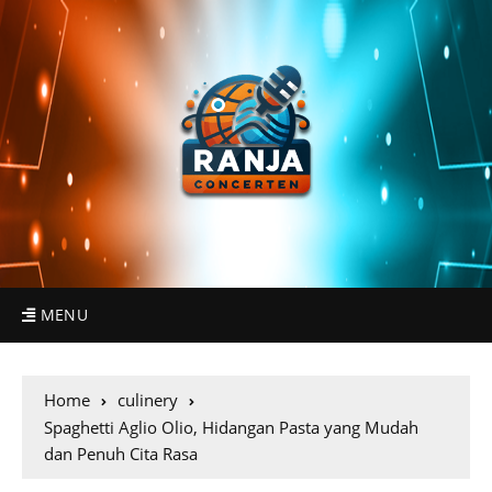
MENU
Home
culinery
Spaghetti Aglio Olio, Hidangan Pasta yang Mudah
dan Penuh Cita Rasa