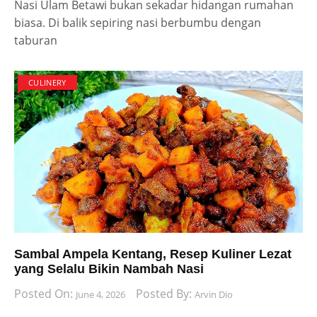
Nasi Ulam Betawi bukan sekadar hidangan rumahan
biasa. Di balik sepiring nasi berbumbu dengan
taburan
CULINERY
Sambal Ampela Kentang, Resep Kuliner Lezat
yang Selalu Bikin Nambah Nasi
Posted On:
Posted By:
June 4, 2026
Arvin Dio