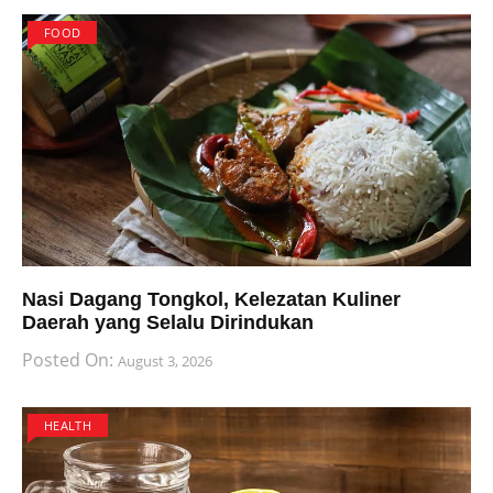
FOOD
Nasi Dagang Tongkol, Kelezatan Kuliner
Daerah yang Selalu Dirindukan
Posted On:
August 3, 2026
HEALTH