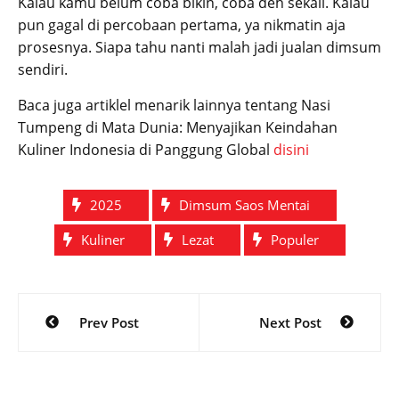
Kalau kamu belum coba bikin, coba deh sekali. Kalau
pun gagal di percobaan pertama, ya nikmatin aja
prosesnya. Siapa tahu nanti malah jadi jualan dimsum
sendiri.
Baca juga artiklel menarik lainnya tentang Nasi
Tumpeng di Mata Dunia: Menyajikan Keindahan
Kuliner Indonesia di Panggung Global
disini
2025
Dimsum Saos Mentai
Kuliner
Lezat
Populer
Post
Prev Post
Next Post
navigation