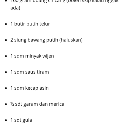
100 gram udang cincang (boleh skip kalau nggak
ada)
1 butir putih telur
2 siung bawang putih (haluskan)
1 sdm minyak wijen
1 sdm saus tiram
1 sdm kecap asin
½ sdt garam dan merica
1 sdt gula