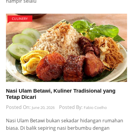
hampir selalu
CULINERY
Nasi Ulam Betawi, Kuliner Tradisional yang
Tetap Dicari
Posted On:
Posted By:
June 20, 2026
Fabio Coelho
Nasi Ulam Betawi bukan sekadar hidangan rumahan
biasa. Di balik sepiring nasi berbumbu dengan