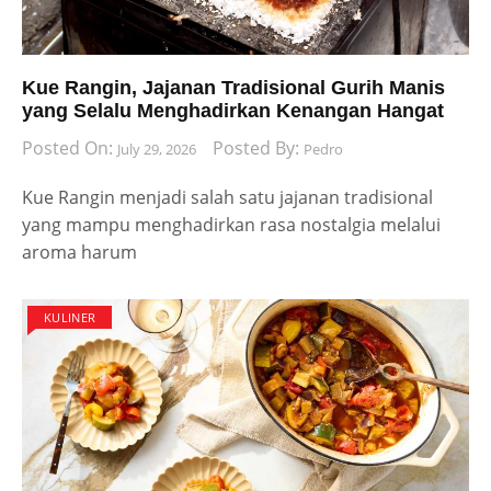
Kue Rangin, Jajanan Tradisional Gurih Manis
yang Selalu Menghadirkan Kenangan Hangat
Posted On:
Posted By:
July 29, 2026
Pedro
Kue Rangin menjadi salah satu jajanan tradisional
yang mampu menghadirkan rasa nostalgia melalui
aroma harum
KULINER