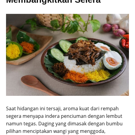
Saat hidangan ini tersaji, aroma kuat dari rempah
segera menyapa indera penciuman dengan lembut
namun tegas. Daging yang dimasak dengan bumbu
pilihan menciptakan wangi yang menggoda,