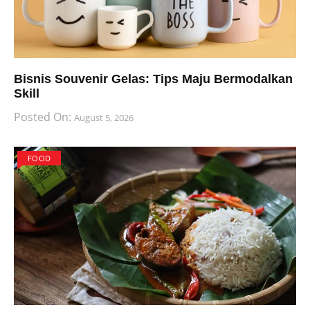
Bisnis Souvenir Gelas: Tips Maju Bermodalkan
Skill
Posted On:
August 5, 2026
FOOD