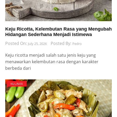
Keju Ricotta, Kelembutan Rasa yang Mengubah
Hidangan Sederhana Menjadi Istimewa
Posted On:
Posted By:
July 25, 2026
Pedro
Keju ricotta menjadi salah satu jenis keju yang
menawarkan kelembutan rasa dengan karakter
berbeda dari
KULINER