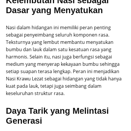
Kelembutan Nasi sebagai
Dasar yang Menyatukan
Nasi dalam hidangan ini memiliki peran penting
sebagai penyeimbang seluruh komponen rasa.
Teksturnya yang lembut membantu menyatukan
bumbu dan lauk dalam satu kesatuan rasa yang
harmonis. Selain itu, nasi juga berfungsi sebagai
medium yang menyerap kekayaan bumbu sehingga
setiap suapan terasa lengkap. Peran ini menjadikan
Nasi Krawu Lezat sebagai hidangan yang tidak hanya
kuat pada lauk, tetapi juga seimbang dalam
keseluruhan struktur rasa.
Daya Tarik yang Melintasi
Generasi