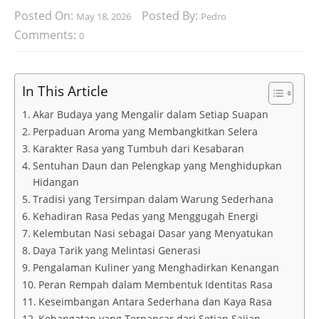
Posted On:
Posted By:
May 18, 2026
Pedro
Comments:
0
In This Article
Akar Budaya yang Mengalir dalam Setiap Suapan
Perpaduan Aroma yang Membangkitkan Selera
Karakter Rasa yang Tumbuh dari Kesabaran
Sentuhan Daun dan Pelengkap yang Menghidupkan
Hidangan
Tradisi yang Tersimpan dalam Warung Sederhana
Kehadiran Rasa Pedas yang Menggugah Energi
Kelembutan Nasi sebagai Dasar yang Menyatukan
Daya Tarik yang Melintasi Generasi
Pengalaman Kuliner yang Menghadirkan Kenangan
Peran Rempah dalam Membentuk Identitas Rasa
Keseimbangan Antara Sederhana dan Kaya Rasa
Kehangatan yang Terpancar dari Setiap Sajian