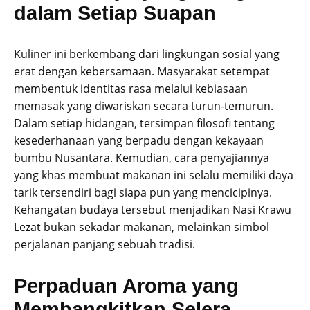
dalam Setiap Suapan
Kuliner ini berkembang dari lingkungan sosial yang
erat dengan kebersamaan. Masyarakat setempat
membentuk identitas rasa melalui kebiasaan
memasak yang diwariskan secara turun-temurun.
Dalam setiap hidangan, tersimpan filosofi tentang
kesederhanaan yang berpadu dengan kekayaan
bumbu Nusantara. Kemudian, cara penyajiannya
yang khas membuat makanan ini selalu memiliki daya
tarik tersendiri bagi siapa pun yang mencicipinya.
Kehangatan budaya tersebut menjadikan Nasi Krawu
Lezat bukan sekadar makanan, melainkan simbol
perjalanan panjang sebuah tradisi.
Perpaduan Aroma yang
Membangkitkan Selera