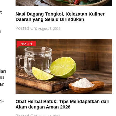
t
Nasi Dagang Tongkol, Kelezatan Kuliner
Daerah yang Selalu Dirindukan
a
Posted On:
August 3, 2026
i
HEALTH
ari
ki
lan
i-
Obat Herbal Batuk: Tips Mendapatkan dari
Alam dengan Aman 2026
Posted On: