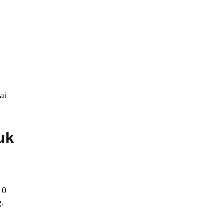
ai
uk
10
.