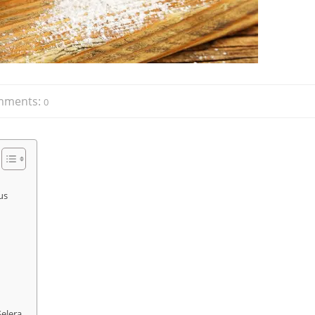
mments:
0
us
elera