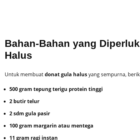
Bahan-Bahan yang Diperlu
Halus
Untuk membuat
donat gula halus
yang sempurna, berik
500 gram tepung terigu protein tinggi
2 butir telur
2 sdm gula pasir
100 gram margarin atau mentega
11 gram ragi instan