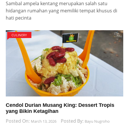
Sambal ampela kentang merupakan salah satu
hidangan rumahan yang memiliki tempat khusus di
hati pecinta
CULINERY
Cendol Durian Musang King: Dessert Tropis
yang Bikin Ketagihan
Posted On:
Posted By:
March 13, 2026
Bayu Nugroho