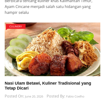
Berbicara tentang kuliner khas Kalimantan Timur,
Ayam Cincane menjadi salah satu hidangan yang
hampir selalu
CULINERY
Nasi Ulam Betawi, Kuliner Tradisional yang
Tetap Dicari
Posted On:
Posted By:
June 20, 2026
Fabio Coelho