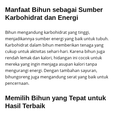
Manfaat Bihun sebagai Sumber
Karbohidrat dan Energi
Bihun mengandung karbohidrat yang tinggi,
menjadikannya sumber energi yang baik untuk tubuh.
Karbohidrat dalam bihun memberikan tenaga yang
cukup untuk aktivitas sehari-hari. Karena bihun juga
rendah lemak dan kalori, hidangan ini cocok untuk
mereka yang ingin menjaga asupan kalori tanpa
mengurangi energi. Dengan tambahan sayuran,
bihungoreng juga mengandung serat yang baik untuk
pencernaan.
Memilih Bihun yang Tepat untuk
Hasil Terbaik