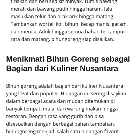
tiriskan dan beri sedikit minyak. Tumis bawang
merah dan bawang putih hingga harum, lalu
masukkan telur dan orak-arik hingga matang.
Tambahkan wortel, kol, bihun, kecap manis, garam,
dan merica. Aduk hingga semua bahan tercampur
rata dan matang. bihungoreng siap disajikan.
Menikmati Bihun Goreng sebagai
Bagian dari Kuliner Nusantara
Bihun goreng adalah bagian dari kuliner Nusantara
yang lezat dan populer. Hidangan ini sering disajikan
dalam berbagai acara dan mudah ditemukan di
banyak tempat, mulai dari warung makan hingga
restoran. Dengan rasa yang gurih dan bisa
disesuaikan dengan berbagai bahan tambahan,
bihungoreng menjadi salah satu hidangan favorit