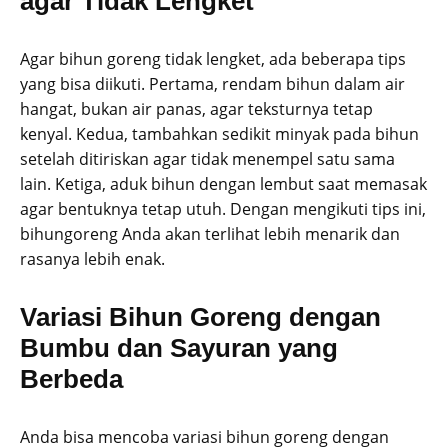
agar Tidak Lengket
Agar bihun goreng tidak lengket, ada beberapa tips
yang bisa diikuti. Pertama, rendam bihun dalam air
hangat, bukan air panas, agar teksturnya tetap
kenyal. Kedua, tambahkan sedikit minyak pada bihun
setelah ditiriskan agar tidak menempel satu sama
lain. Ketiga, aduk bihun dengan lembut saat memasak
agar bentuknya tetap utuh. Dengan mengikuti tips ini,
bihungoreng Anda akan terlihat lebih menarik dan
rasanya lebih enak.
Variasi Bihun Goreng dengan
Bumbu dan Sayuran yang
Berbeda
Anda bisa mencoba variasi bihun goreng dengan