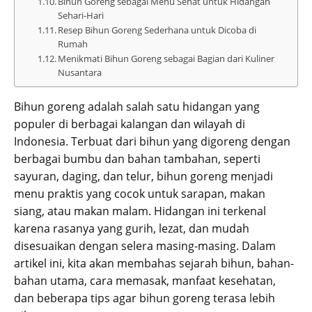
Bihun Goreng sebagai Menu Sehat untuk Hidangan
Sehari-Hari
Resep Bihun Goreng Sederhana untuk Dicoba di
Rumah
Menikmati Bihun Goreng sebagai Bagian dari Kuliner
Nusantara
Bihun goreng adalah salah satu hidangan yang
populer di berbagai kalangan dan wilayah di
Indonesia. Terbuat dari bihun yang digoreng dengan
berbagai bumbu dan bahan tambahan, seperti
sayuran, daging, dan telur, bihun goreng menjadi
menu praktis yang cocok untuk sarapan, makan
siang, atau makan malam. Hidangan ini terkenal
karena rasanya yang gurih, lezat, dan mudah
disesuaikan dengan selera masing-masing. Dalam
artikel ini, kita akan membahas sejarah bihun, bahan-
bahan utama, cara memasak, manfaat kesehatan,
dan beberapa tips agar bihun goreng terasa lebih