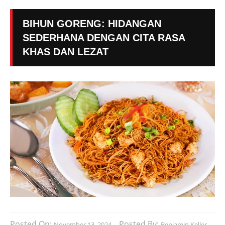
BIHUN GORENG: HIDANGAN
SEDERHANA DENGAN CITA RASA
KHAS DAN LEZAT
Posted On:
Posted By:
November 13, 2024
Benjamin Keller