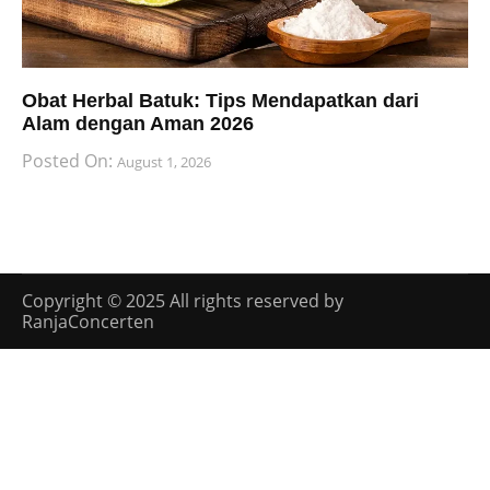
Obat Herbal Batuk: Tips Mendapatkan dari
Alam dengan Aman 2026
Posted On:
August 1, 2026
Copyright © 2025 All rights reserved by
RanjaConcerten