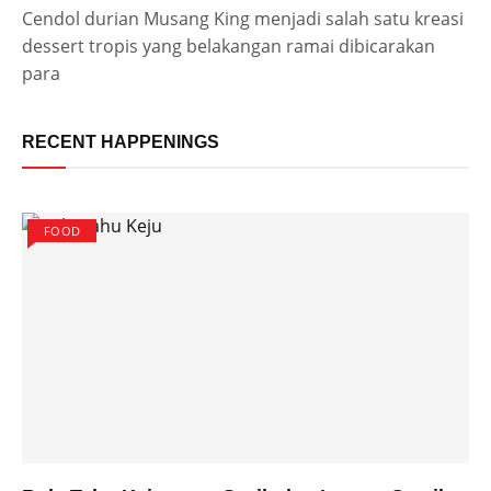
Cendol durian Musang King menjadi salah satu kreasi
dessert tropis yang belakangan ramai dibicarakan
para
RECENT HAPPENINGS
FOOD