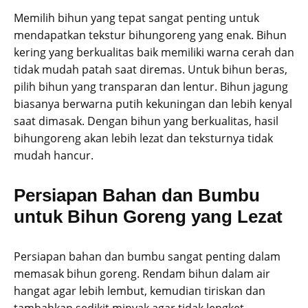
Memilih bihun yang tepat sangat penting untuk
mendapatkan tekstur bihungoreng yang enak. Bihun
kering yang berkualitas baik memiliki warna cerah dan
tidak mudah patah saat diremas. Untuk bihun beras,
pilih bihun yang transparan dan lentur. Bihun jagung
biasanya berwarna putih kekuningan dan lebih kenyal
saat dimasak. Dengan bihun yang berkualitas, hasil
bihungoreng akan lebih lezat dan teksturnya tidak
mudah hancur.
Persiapan Bahan dan Bumbu
untuk Bihun Goreng yang Lezat
Persiapan bahan dan bumbu sangat penting dalam
memasak bihun goreng. Rendam bihun dalam air
hangat agar lebih lembut, kemudian tiriskan dan
tambahkan sedikit minyak agar tidak lengket.