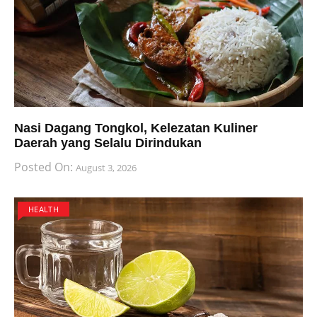
Nasi Dagang Tongkol, Kelezatan Kuliner
Daerah yang Selalu Dirindukan
Posted On:
August 3, 2026
HEALTH