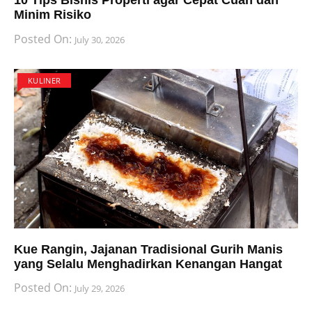
10 Tips Bisnis Properti agar Cepat Cuan dan
Minim Risiko
Posted On:
July 30, 2026
KULINER
Kue Rangin, Jajanan Tradisional Gurih Manis
yang Selalu Menghadirkan Kenangan Hangat
Posted On:
July 29, 2026