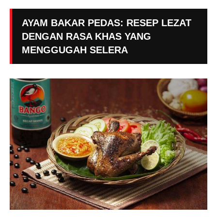
AYAM BAKAR PEDAS: RESEP LEZAT
DENGAN RASA KHAS YANG
MENGGUGAH SELERA