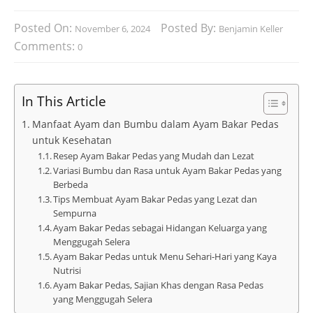
Posted On:
Posted By:
November 6, 2024
Benjamin Keller
Comments:
0
In This Article
Manfaat Ayam dan Bumbu dalam Ayam Bakar Pedas
untuk Kesehatan
Resep Ayam Bakar Pedas yang Mudah dan Lezat
Variasi Bumbu dan Rasa untuk Ayam Bakar Pedas yang
Berbeda
Tips Membuat Ayam Bakar Pedas yang Lezat dan
Sempurna
Ayam Bakar Pedas sebagai Hidangan Keluarga yang
Menggugah Selera
Ayam Bakar Pedas untuk Menu Sehari-Hari yang Kaya
Nutrisi
Ayam Bakar Pedas, Sajian Khas dengan Rasa Pedas
yang Menggugah Selera