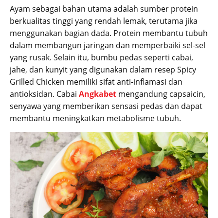
Ayam sebagai bahan utama adalah sumber protein
berkualitas tinggi yang rendah lemak, terutama jika
menggunakan bagian dada. Protein membantu tubuh
dalam membangun jaringan dan memperbaiki sel-sel
yang rusak. Selain itu, bumbu pedas seperti cabai,
jahe, dan kunyit yang digunakan dalam resep Spicy
Grilled Chicken memiliki sifat anti-inflamasi dan
antioksidan. Cabai
Angkabet
mengandung capsaicin,
senyawa yang memberikan sensasi pedas dan dapat
membantu meningkatkan metabolisme tubuh.