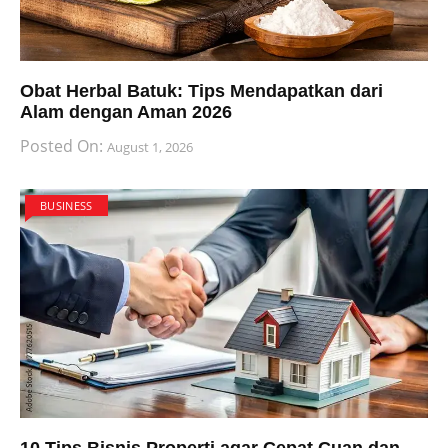
Obat Herbal Batuk: Tips Mendapatkan dari
Alam dengan Aman 2026
Posted On:
August 1, 2026
BUSINESS