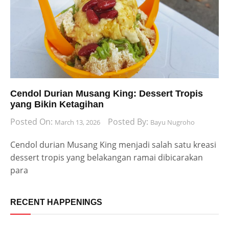
Cendol Durian Musang King: Dessert Tropis
yang Bikin Ketagihan
Posted On:
Posted By:
March 13, 2026
Bayu Nugroho
Cendol durian Musang King menjadi salah satu kreasi
dessert tropis yang belakangan ramai dibicarakan
para
RECENT HAPPENINGS