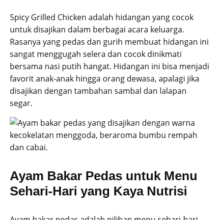
Spicy Grilled Chicken adalah hidangan yang cocok
untuk disajikan dalam berbagai acara keluarga.
Rasanya yang pedas dan gurih membuat hidangan ini
sangat menggugah selera dan cocok dinikmati
bersama nasi putih hangat. Hidangan ini bisa menjadi
favorit anak-anak hingga orang dewasa, apalagi jika
disajikan dengan tambahan sambal dan lalapan
segar.
Ayam Bakar Pedas untuk Menu
Sehari-Hari yang Kaya Nutrisi
Ayam bakar pedas adalah pilihan menu sehari-hari