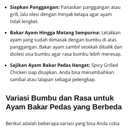
Siapkan Panggangan:
Panaskan panggangan atau
grill, lalu olesi dengan minyak kelapa agar ayam
tidak lengket.
Bakar Ayam Hingga Matang Sempurna:
Letakkan
ayam yang sudah dimasak dengan bumbu di atas
panggangan. Bakar ayam sambil sesekali dibalik dan
diolesi sisa bumbu agar rasa bumbu lebih meresap.
Sajikan Ayam Bakar Pedas Hangat:
Spicy Grilled
Chicken siap disajikan. Anda bisa menambahkan
sambal atau lalapan sebagai pelengkap.
Variasi Bumbu dan Rasa untuk
Ayam Bakar Pedas yang Berbeda
Berikut adalah beberapa variasi yang bisa Anda coba