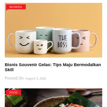
BUSINESS
Bisnis Souvenir Gelas: Tips Maju Bermodalkan
Skill
Posted On:
August 5, 2026
FOOD