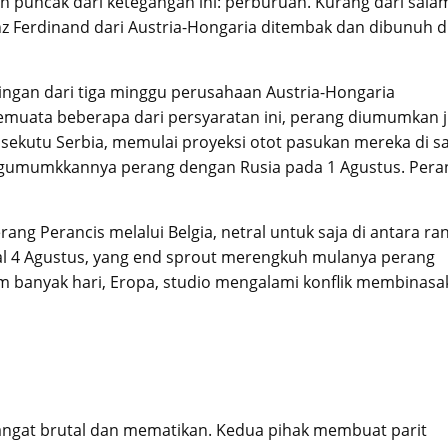
n puncak dari ketegangan ini: perburuan. Kurang dari sala
nz Ferdinand dari Austria-Hongaria ditembak dan dibunuh d
aingan dari tiga minggu perusahaan Austria-Hongaria
emuata beberapa dari persyaratan ini, perang diumumkan j
a, sekutu Serbia, memulai proyeksi otot pasukan mereka di s
engumumkkannya perang dengan Rusia pada 1 Agustus. Pera
ng Perancis melalui Belgia, netral untuk saja di antara ra
ggal 4 Agustus, yang end sprout merengkuh mulanya perang
m banyak hari, Eropa, studio mengalami konflik membinasa
sangat brutal dan mematikan. Kedua pihak membuat parit