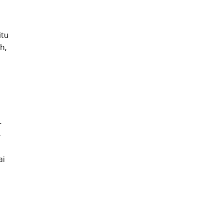
itu
h,
–
-
ai