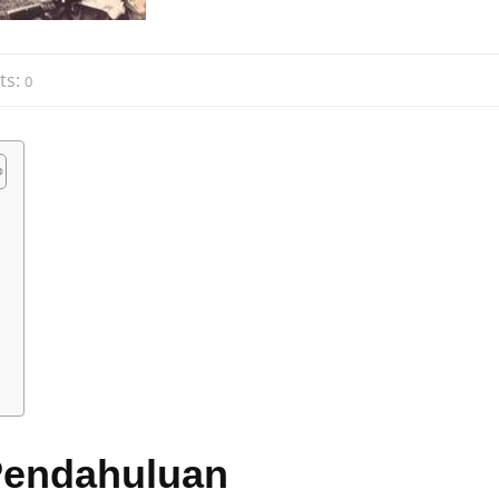
ts:
0
g
Pendahuluan