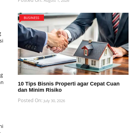
August 1, 2026
BUSINESS
g
si
,
ng
an
10 Tips Bisnis Properti agar Cepat Cuan
dan Minim Risiko
Posted On:
July 30, 2026
ni