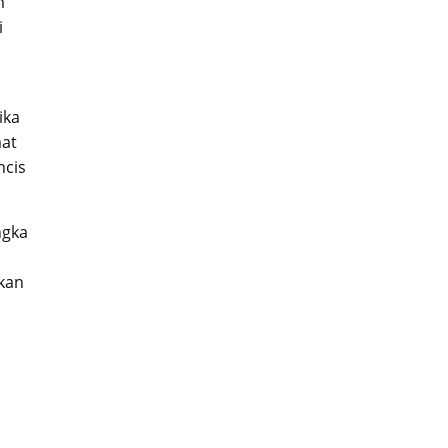
m
i
ika
aat
ncis
ngka
kan