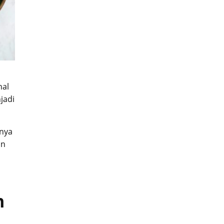
nal
jadi
knya
an
h