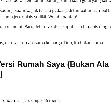
. Nasi pera lebih tahan banting sama kuah gulai yang kenta
Kadang kuahnya gak terlalu pedas, jadi tambahan sambal b
s sama jeruk nipis sedikit. Wuihh mantap!
ulu di mulut. Baru deh terakhir seruput es teh manis dingin
as, di teras rumah, sama keluarga. Duh, itu bukan cuma
Versi Rumah Saya (Bukan Ala
)
 rendam air jeruk nipis 15 menit