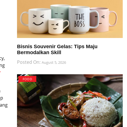
Bisnis Souvenir Gelas: Tips Maju
Bermodalkan Skill
cy,
Posted On:
August 5, 2026
ung
r
FOOD
a
ap
rang