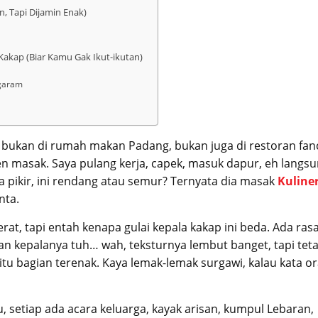
, Tapi Dijamin Enak)
Kakap (Biar Kamu Gak Ikut-ikutan)
 garam
 bukan di rumah makan Padang, bukan juga di restoran fan
imen masak. Saya pulang kerja, capek, masuk dapur, eh langs
pikir, ini rendang atau semur? Ternyata dia masak
Kuline
nta.
t, tapi entah kenapa gulai kepala kakap ini beda. Ada ras
an kepalanya tuh… wah, teksturnya lembut banget, tapi tet
a itu bagian terenak. Kaya lemak-lemak surgawi, kalau kata o
u, setiap ada acara keluarga, kayak arisan, kumpul Lebaran,