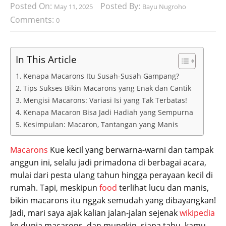
Posted On:
Posted By:
May 11, 2025
Bayu Nugroho
Comments:
0
In This Article
Kenapa Macarons Itu Susah-Susah Gampang?
Tips Sukses Bikin Macarons yang Enak dan Cantik
Mengisi Macarons: Variasi Isi yang Tak Terbatas!
Kenapa Macaron Bisa Jadi Hadiah yang Sempurna
Kesimpulan: Macaron, Tantangan yang Manis
Macarons
Kue kecil yang berwarna-warni dan tampak
anggun ini, selalu jadi primadona di berbagai acara,
mulai dari pesta ulang tahun hingga perayaan kecil di
rumah. Tapi, meskipun
food
terlihat lucu dan manis,
bikin macarons itu nggak semudah yang dibayangkan!
Jadi, mari saya ajak kalian jalan-jalan sejenak
wikipedia
ke dunia macarons, dan mungkin, siapa tahu, kamu