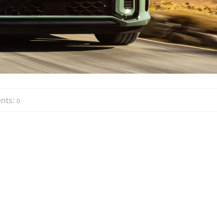
nts:
0