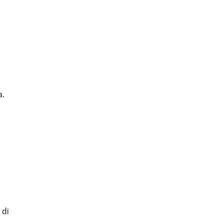
a.
 di