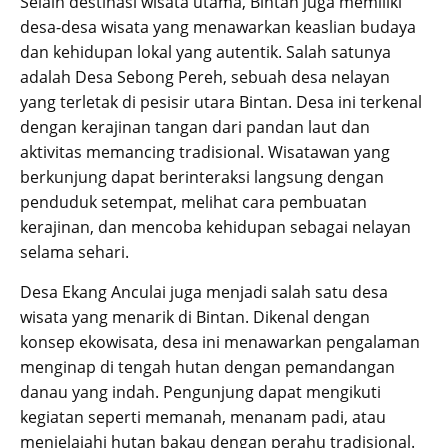
Selain destinasi wisata utama, Bintan juga memiliki
desa-desa wisata yang menawarkan keaslian budaya
dan kehidupan lokal yang autentik. Salah satunya
adalah Desa Sebong Pereh, sebuah desa nelayan
yang terletak di pesisir utara Bintan. Desa ini terkenal
dengan kerajinan tangan dari pandan laut dan
aktivitas memancing tradisional. Wisatawan yang
berkunjung dapat berinteraksi langsung dengan
penduduk setempat, melihat cara pembuatan
kerajinan, dan mencoba kehidupan sebagai nelayan
selama sehari.
Desa Ekang Anculai juga menjadi salah satu desa
wisata yang menarik di Bintan. Dikenal dengan
konsep ekowisata, desa ini menawarkan pengalaman
menginap di tengah hutan dengan pemandangan
danau yang indah. Pengunjung dapat mengikuti
kegiatan seperti memanah, menanam padi, atau
menjelajahi hutan bakau dengan perahu tradisional.