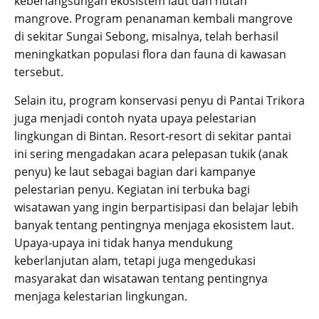
keberlangsungan ekosistem laut dan hutan
mangrove. Program penanaman kembali mangrove
di sekitar Sungai Sebong, misalnya, telah berhasil
meningkatkan populasi flora dan fauna di kawasan
tersebut.
Selain itu, program konservasi penyu di Pantai Trikora
juga menjadi contoh nyata upaya pelestarian
lingkungan di Bintan. Resort-resort di sekitar pantai
ini sering mengadakan acara pelepasan tukik (anak
penyu) ke laut sebagai bagian dari kampanye
pelestarian penyu. Kegiatan ini terbuka bagi
wisatawan yang ingin berpartisipasi dan belajar lebih
banyak tentang pentingnya menjaga ekosistem laut.
Upaya-upaya ini tidak hanya mendukung
keberlanjutan alam, tetapi juga mengedukasi
masyarakat dan wisatawan tentang pentingnya
menjaga kelestarian lingkungan.