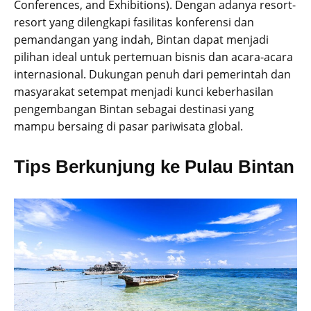
Conferences, and Exhibitions). Dengan adanya resort-
resort yang dilengkapi fasilitas konferensi dan
pemandangan yang indah, Bintan dapat menjadi
pilihan ideal untuk pertemuan bisnis dan acara-acara
internasional. Dukungan penuh dari pemerintah dan
masyarakat setempat menjadi kunci keberhasilan
pengembangan Bintan sebagai destinasi yang
mampu bersaing di pasar pariwisata global.
Tips Berkunjung ke Pulau Bintan