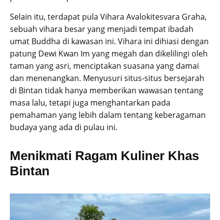
Selain itu, terdapat pula Vihara Avalokitesvara Graha,
sebuah vihara besar yang menjadi tempat ibadah
umat Buddha di kawasan ini. Vihara ini dihiasi dengan
patung Dewi Kwan Im yang megah dan dikelilingi oleh
taman yang asri, menciptakan suasana yang damai
dan menenangkan. Menyusuri situs-situs bersejarah
di Bintan tidak hanya memberikan wawasan tentang
masa lalu, tetapi juga menghantarkan pada
pemahaman yang lebih dalam tentang keberagaman
budaya yang ada di pulau ini.
Menikmati Ragam Kuliner Khas
Bintan