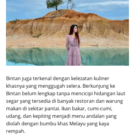
Bintan juga terkenal dengan kelezatan kuliner
khasnya yang menggugah selera. Berkunjung ke
Bintan belum lengkap tanpa mencicipi hidangan laut
segar yang tersedia di banyak restoran dan warung
makan di sekitar pantai. Ikan bakar, cumi-cumi,
udang, dan kepiting menjadi menu andalan yang
diolah dengan bumbu khas Melayu yang kaya
rempah.