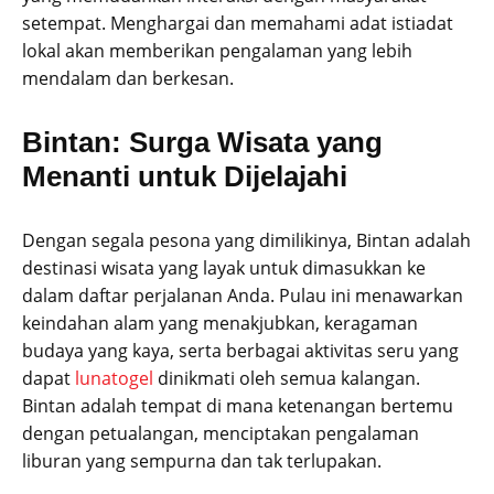
setempat. Menghargai dan memahami adat istiadat
lokal akan memberikan pengalaman yang lebih
mendalam dan berkesan.
Bintan: Surga Wisata yang
Menanti untuk Dijelajahi
Dengan segala pesona yang dimilikinya, Bintan adalah
destinasi wisata yang layak untuk dimasukkan ke
dalam daftar perjalanan Anda. Pulau ini menawarkan
keindahan alam yang menakjubkan, keragaman
budaya yang kaya, serta berbagai aktivitas seru yang
dapat
lunatogel
dinikmati oleh semua kalangan.
Bintan adalah tempat di mana ketenangan bertemu
dengan petualangan, menciptakan pengalaman
liburan yang sempurna dan tak terlupakan.