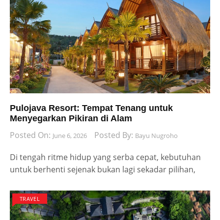
Pulojava Resort: Tempat Tenang untuk
Menyegarkan Pikiran di Alam
Posted On:
Posted By:
June 6, 2026
Bayu Nugroho
Di tengah ritme hidup yang serba cepat, kebutuhan
untuk berhenti sejenak bukan lagi sekadar pilihan,
TRAVEL