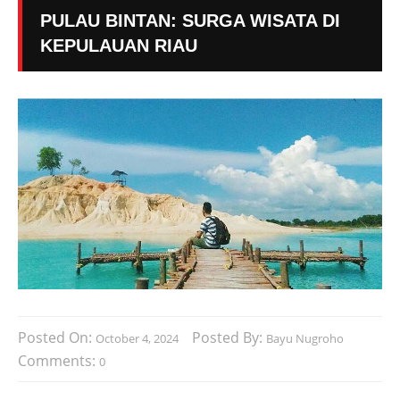
PULAU BINTAN: SURGA WISATA DI
KEPULAUAN RIAU
Posted On:
Posted By:
October 4, 2024
Bayu Nugroho
Comments:
0