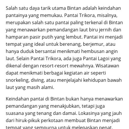
Salah satu daya tarik utama Bintan adalah keindahan
pantainya yang memukau. Pantai Trikora, misalnya,
merupakan salah satu pantai paling terkenal di Bintan
yang menawarkan pemandangan laut biru jernih dan
hamparan pasir putih yang lembut. Pantai ini menjadi
tempat yang ideal untuk berenang, berjemur, atau
hanya duduk bersantai menikmati hembusan angin
laut. Selain Pantai Trikora, ada juga Pantai Lagoi yang
dikenal dengan resort-resort mewahnya. Wisatawan
dapat menikmati berbagai kegiatan air seperti
snorkeling, diving, atau menjelajahi kehidupan bawah
laut yang masih alami.
Keindahan pantai di Bintan bukan hanya menawarkan
pemandangan yang menakjubkan, tetapi juga
suasana yang tenang dan damai. Lokasinya yang jauh
dari hiruk-pikuk perkotaan membuat Bintan menjadi
tempat yang sempurna untuk melepaskan penat.