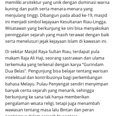
memiliki arsitektur yang unik dengan dominasi warna
kuning dan putih serta menara-menara yang
menjulang tinggi. Dibangun pada abad ke-19, masjid
ini menjadi simbol kejayaan Kesultanan Riau-Lingga.
Wisatawan yang berkunjung ke sini bisa menyaksikan
peninggalan sejarah yang masih terawat dengan baik
serta menelusuri jejak kejayaan Islam di kawasan ini.
Di sekitar Masjid Raya Sultan Riau, terdapat pula
makam Raja Ali Haji, seorang sastrawan dan ulama
terkemuka yang terkenal dengan karya “Gurindam
Dua Belas”. Pengunjung bisa belajar tentang warisan
intelektual dan kontribusinya bagi perkembangan
bahasa Melayu. Pulau Penyengat sendiri menyimpan
banyak cerita sejarah yang menarik, sehingga
berkunjung ke sana tak hanya memberikan
pengalaman wisata religi, tetapi juga menambah
wawasan tentang masa lalu Bintan dan peran