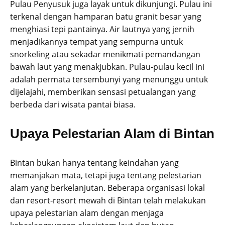
Pulau Penyusuk juga layak untuk dikunjungi. Pulau ini
terkenal dengan hamparan batu granit besar yang
menghiasi tepi pantainya. Air lautnya yang jernih
menjadikannya tempat yang sempurna untuk
snorkeling atau sekadar menikmati pemandangan
bawah laut yang menakjubkan. Pulau-pulau kecil ini
adalah permata tersembunyi yang menunggu untuk
dijelajahi, memberikan sensasi petualangan yang
berbeda dari wisata pantai biasa.
Upaya Pelestarian Alam di Bintan
Bintan bukan hanya tentang keindahan yang
memanjakan mata, tetapi juga tentang pelestarian
alam yang berkelanjutan. Beberapa organisasi lokal
dan resort-resort mewah di Bintan telah melakukan
upaya pelestarian alam dengan menjaga