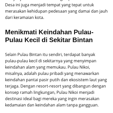
Desa ini juga menjadi tempat yang tepat untuk
merasakan kehidupan pedesaan yang damai dan jauh
dari keramaian kota.
Menikmati Keindahan Pulau-
Pulau Kecil di Sekitar Bintan
Selain Pulau Bintan itu sendiri, terdapat banyak
pulau-pulau kecil di sekitarnya yang menyimpan
keindahan alam yang memukau. Pulau Nikoi,
misalnya, adalah pulau pribadi yang menawarkan
keindahan pantai pasir putih dan ekosistem laut yang
terjaga. Dengan resort-resort yang dibangun dengan
konsep ramah lingkungan, Pulau Nikoi menjadi
destinasi ideal bagi mereka yang ingin merasakan
kedamaian dan keindahan alam tanpa gangguan.