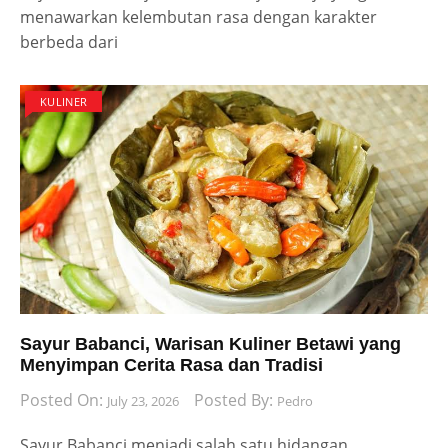
menawarkan kelembutan rasa dengan karakter
berbeda dari
KULINER
Sayur Babanci, Warisan Kuliner Betawi yang
Menyimpan Cerita Rasa dan Tradisi
Posted On:
Posted By:
July 23, 2026
Pedro
Sayur Babanci menjadi salah satu hidangan