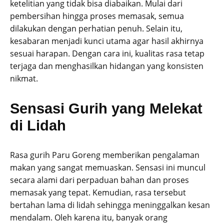
ketelitian yang tidak bisa diabaikan. Mulai dari
pembersihan hingga proses memasak, semua
dilakukan dengan perhatian penuh. Selain itu,
kesabaran menjadi kunci utama agar hasil akhirnya
sesuai harapan. Dengan cara ini, kualitas rasa tetap
terjaga dan menghasilkan hidangan yang konsisten
nikmat.
Sensasi Gurih yang Melekat
di Lidah
Rasa gurih Paru Goreng memberikan pengalaman
makan yang sangat memuaskan. Sensasi ini muncul
secara alami dari perpaduan bahan dan proses
memasak yang tepat. Kemudian, rasa tersebut
bertahan lama di lidah sehingga meninggalkan kesan
mendalam. Oleh karena itu, banyak orang