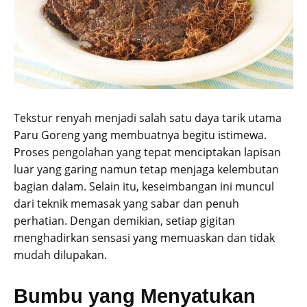
Tekstur renyah menjadi salah satu daya tarik utama
Paru Goreng yang membuatnya begitu istimewa.
Proses pengolahan yang tepat menciptakan lapisan
luar yang garing namun tetap menjaga kelembutan
bagian dalam. Selain itu, keseimbangan ini muncul
dari teknik memasak yang sabar dan penuh
perhatian. Dengan demikian, setiap gigitan
menghadirkan sensasi yang memuaskan dan tidak
mudah dilupakan.
Bumbu yang Menyatukan