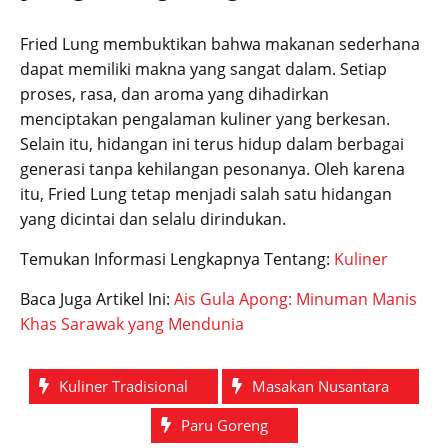
Fried Lung membuktikan bahwa makanan sederhana
dapat memiliki makna yang sangat dalam. Setiap
proses, rasa, dan aroma yang dihadirkan
menciptakan pengalaman kuliner yang berkesan.
Selain itu, hidangan ini terus hidup dalam berbagai
generasi tanpa kehilangan pesonanya. Oleh karena
itu, Fried Lung tetap menjadi salah satu hidangan
yang dicintai dan selalu dirindukan.
Temukan Informasi Lengkapnya Tentang:
Kuliner
Baca Juga Artikel Ini:
Ais Gula Apong: Minuman Manis
Khas Sarawak yang Mendunia
Kuliner Tradisional
Masakan Nusantara
Paru Goreng