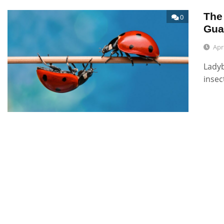
The
0
Gua
Apr
Ladyb
insec