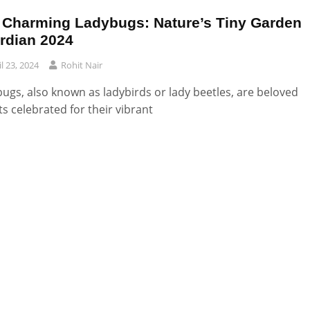
 Charming Ladybugs: Nature’s Tiny Garden
rdian 2024
il 23, 2024
Rohit Nair
ugs, also known as ladybirds or lady beetles, are beloved
ts celebrated for their vibrant